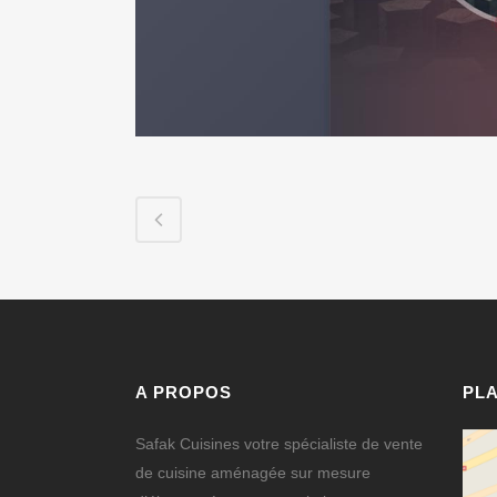
A PROPOS
PL
Safak Cuisines votre spécialiste de vente
de cuisine aménagée sur mesure