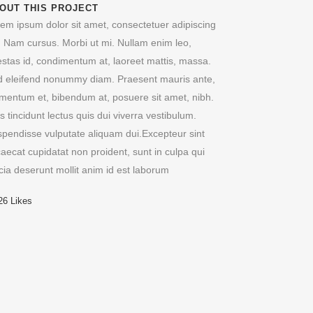
OUT THIS PROJECT
em ipsum dolor sit amet, consectetuer adipiscing
t. Nam cursus. Morbi ut mi. Nullam enim leo,
stas id, condimentum at, laoreet mattis, massa.
 eleifend nonummy diam. Praesent mauris ante,
mentum et, bibendum at, posuere sit amet, nibh.
s tincidunt lectus quis dui viverra vestibulum.
pendisse vulputate aliquam dui.Excepteur sint
aecat cupidatat non proident, sunt in culpa qui
icia deserunt mollit anim id est laborum
26
Likes