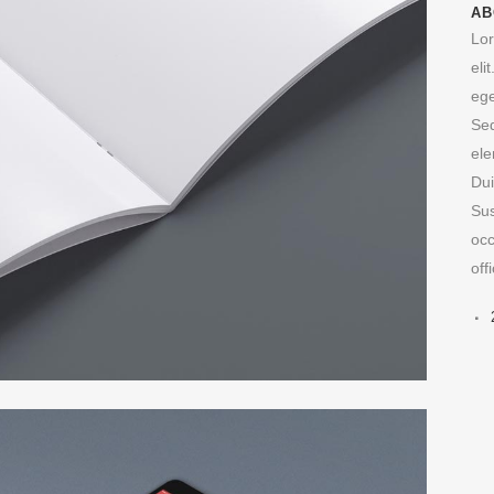
AB
Lor
eli
ege
Sed
ele
Dui
Sus
occ
off