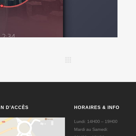
AN D’ACCÈS
HORAIRES & INFO
Lundi: 14H00 – 19H00
Mardi au Samedi: