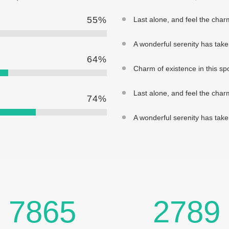
55
%
Last alone, and feel the charm
A wonderful serenity has tak
64
%
Charm of existence in this sp
Last alone, and feel the charm
74
%
A wonderful serenity has tak
7865
2789