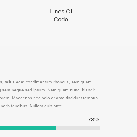
Lines Of
Code
s, tellus eget condimentum rhoncus, sem quam
ing sem neque sed ipsum. Nam quam nunc, blandit
d, lorem. Maecenas nec odio et ante tincidunt tempus.
natis faucibus. Nullam quis ante.
73
%