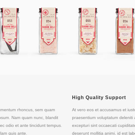
High Quality Support
ndimentum rhoncus, sem quam
At vero eos et accusamus et iusto
 ipsum. Nam quam nunc, blandit
praesentium voluptatum deleniti 
nec odio et ante tincidunt tempus.
excepturi sint occaecati cupiditat
llam quis ante.
deserunt mollitia animi, id est l