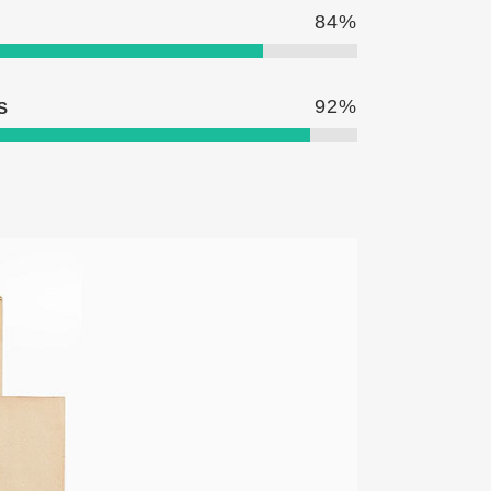
84
%
92
%
S