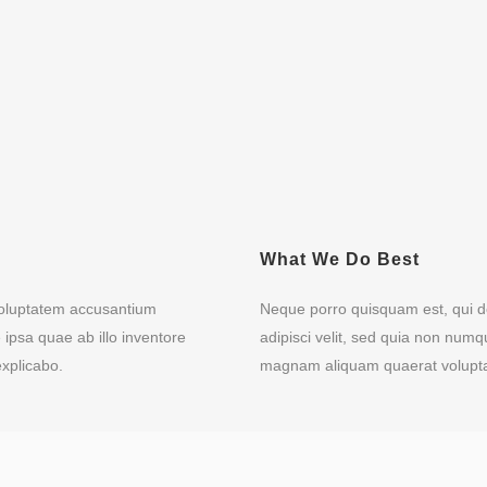
What We Do Best
 voluptatem accusantium
Neque porro quisquam est, qui do
psa quae ab illo inventore
adipisci velit, sed quia non num
explicabo.
magnam aliquam quaerat volupt