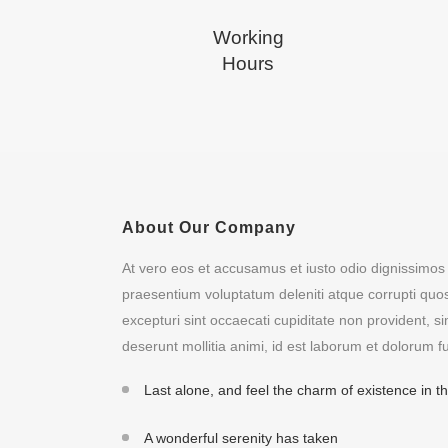
Working
Hours
About Our Company
At vero eos et accusamus et iusto odio dignissimos 
praesentium voluptatum deleniti atque corrupti quo
excepturi sint occaecati cupiditate non provident, sim
deserunt mollitia animi, id est laborum et dolorum f
Last alone, and feel the charm of existence in th
A wonderful serenity has taken