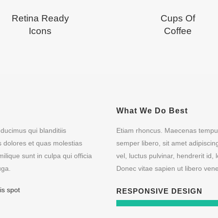
Retina Ready
Cups Of
Icons
Coffee
What We Do Best
ducimus qui blanditiis
Etiam rhoncus. Maecenas tempu
s dolores et quas molestias
semper libero, sit amet adipisc
ilique sunt in culpa qui officia
vel, luctus pulvinar, hendrerit i
uga.
Donec vitae sapien ut libero vene
is spot
RESPONSIVE DESIGN