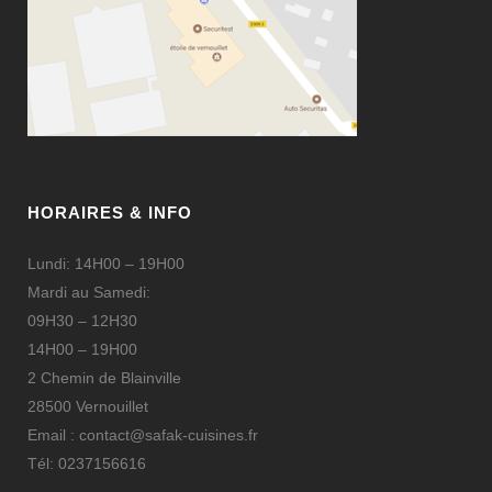
HORAIRES & INFO
Lundi: 14H00 – 19H00
Mardi au Samedi:
09H30 – 12H30
14H00 – 19H00
2 Chemin de Blainville
28500 Vernouillet
Email : contact@safak-cuisines.fr
Tél: 0237156616