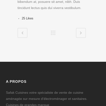
bibendum at, posuere sit amet, nibh. Duis
tincidunt lectus quis dui viverra vestibulum.
25
Likes
A PROPOS
Safak Cuisines votre spécialiste de vente de cuisine
aménagée sur mesure d’électroménager et sanitaires.
Cuisines de grandes marque